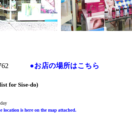
0
1-1762
●お店の場所はこちら
st for Sise-do)
nday
 location is here on the map attached.