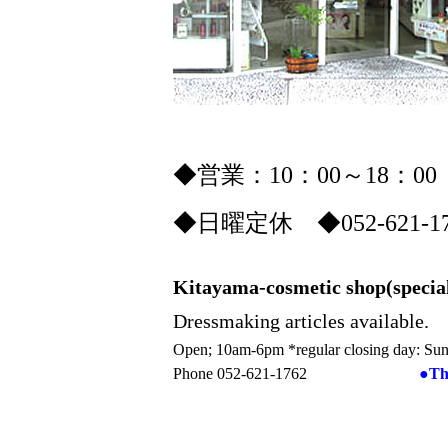
◆営業：10：00～18：0
◆日曜定休 ◆052-62
Kitayama-cosmetic shop(speciali
Dressmaking articles available.
Open; 10am-6pm *regular closing day: Su
Phone
052-621-1762
●The