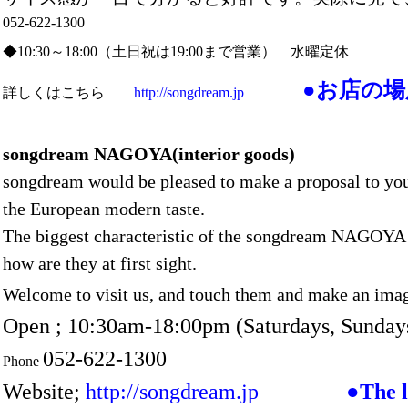
052-622-1300
◆10:30～18:00（土日祝は19:00まで営業） 水曜定休
●お店の
詳しくはこちら
http://songdream.jp
songdream NAGOYA(interior goods)
songdream would be pleased to make a proposal to you
the European modern taste.
The biggest characteristic of the songdream NAGOYA is
how are they at first sight.
Welcome to visit us, and touch them and make an imagin
Open ; 10:30am-18:00pm (Saturdays, Sundays
052-622-1300
Phone
Website;
http://songdream.jp
●The l