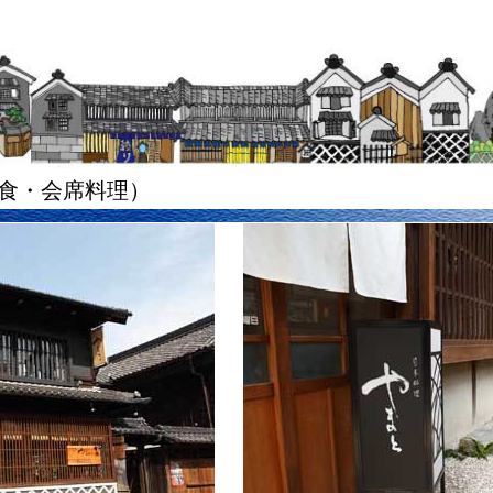
食・会席料理
）