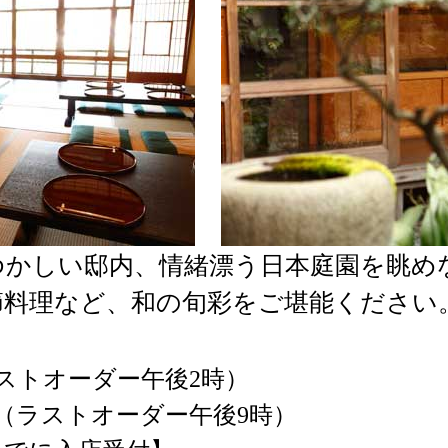
ゆかしい邸内、情緒漂う日本庭園を眺め
節料理など、和の旬彩をご堪能ください
ラストオーダー午後2時）
0時（ラストオーダー午後9時）