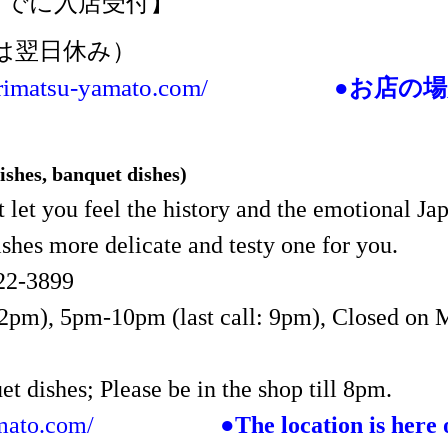
までに入店受付】
は翌日休み）
arimatsu-yamato.com/
●お店の
shes, banquet dishes)
t let you feel the history and the emotional J
ishes more delicate and testy one for you.
22-3899
2pm), 5pm-10pm (last call: 9pm), Closed on M
et dishes; Please be in the shop till 8pm.
amato.com/
●The location is here