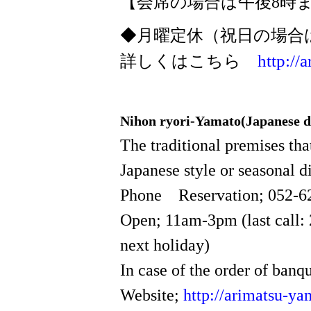
【会席の場合は午後8時
◆月曜定休（祝日の場合
http://
詳しくはこちら
Nihon ryori-Yamato(Japanese di
The traditional premises tha
Japanese style or seasonal d
Phone Reservation; 052-6
Open; 11am-3pm (last call: 
next holiday)
In case of the order of banqu
Website;
http://arimatsu-y