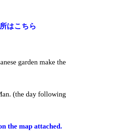
場所はこちら
apanese garden make the
an. (the day following
 on the map attached.