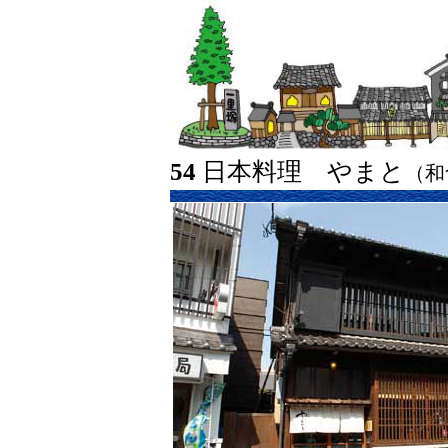
54
日本料理 やまと
（和