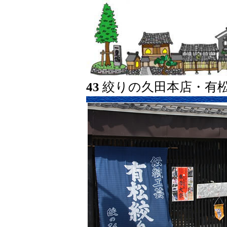
43
絞りの久田本店・有