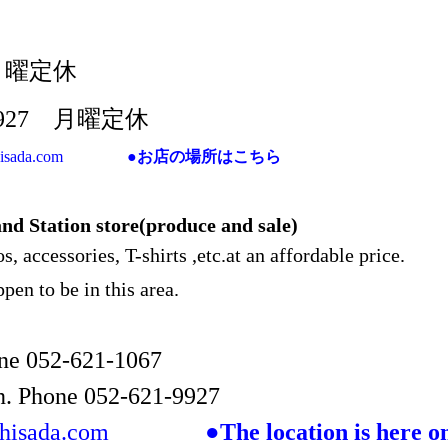
 月曜定休
9927 月曜定休
hisada.com
●お店の場所はこちら
nd Station store(produce and sale)
 accessories, T-shirts ,etc.at an affordable price.
pen to be in this area.
hone 052-621-1067
on. Phone 052-621-9927
-hisada.com
●The location is here o