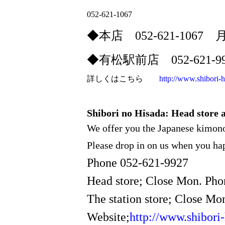
052-621-1067
◆本店 052-621-1067
◆有松駅前店 052-621-
詳しくはこちら
http://www.shibori-
Shibori no Hisada: Head store a
We offer you the Japanese kimonos,
Please drop in on us when you hap
Phone 052-621-9927
Head store; Close Mon. P
The station store; Close M
Website
;
http://www.shibori